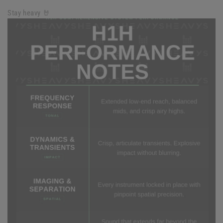
Stay heavy 🤘