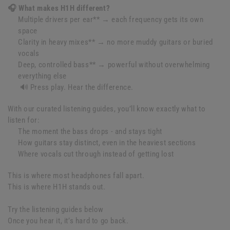
🎧 What makes H1H different?
Multiple drivers per ear** → each frequency gets its own
space
Clarity in heavy mixes** → no more muddy guitars or buried
vocals
Deep, controlled bass** → powerful without overwhelming
everything else
🔊 Press play. Hear the difference.
With our curated listening guides, you’ll know exactly what to
listen for:
The moment the bass drops - and stays tight
How guitars stay distinct, even in the heaviest sections
Where vocals cut through instead of getting lost
This is where most headphones fall apart.
This is where H1H stands out.
Try the listening guides below
Once you hear it, it’s hard to go back.