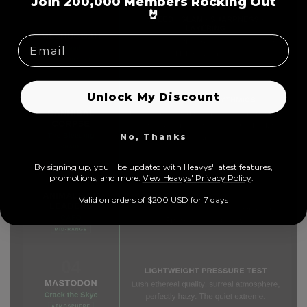
Join 200,000 Members Rocking Out
🤘
Unlock My Discount
No, Thanks
By signing up, you'll be updated with Heavys' latest features,
prom
otions, and more.
View Heavys' Privacy Policy
.
Valid on orders of $200 USD for 7 days