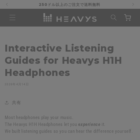
コンテ
250ドル以上のご注文で送料無料
ンツに
カ
進む
ー
ト
Interactive Listening
Guides for Heavys H1H
Headphones
2026年4月14日
共有
Most headphones play your music.
The Heavys H1H Headphones let you
e
xperience
it.
We built listening guides so you can hear the difference yourself.