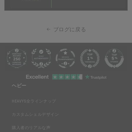
ブログに戻る
折
り
た
た
折
み
り
ヘビー
可
た
能
た
HEAVYS全ラインナップ
な
み
コ
可
カスタムシェルデザイン
ン
能
テ
購入者のリアルな声
な