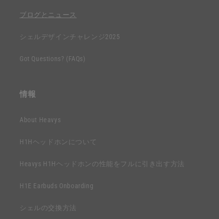
ン
コ
ツ
ブログとニュース
ン
テ
シェルデザインチャレンジ2025
ン
Got Questions? (FAQs)
ツ
情報
About Heavys
H1Hヘッドホンについて
Heavys H1Hヘッドホンの性能をフルに引き出す方法
H1E Earbuds Onboarding
シェルの交換方法