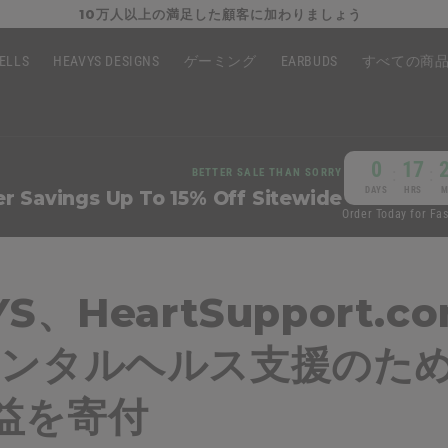
10万人以上の満足した顧客に加わりましょう
HELLS
HEAVYS DESIGNS
ゲーミング
EARBUDS
すべての商
0
17
:
:
BETTER SALE THAN SORRY
DAYS
HRS
M
 Savings Up To 15% Off Sitewide
Order Today for Fa
YS、HeartSupport.
メンタルヘルス支援のた
益を寄付