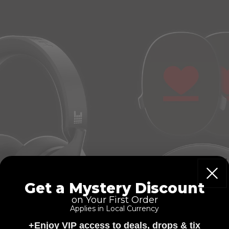
Get a Mystery Discount
on Your First Order
Applies in Local Currency
+Enjoy VIP access to deals, drops & tix