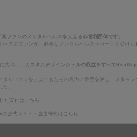
ortは、音楽ファンのメンタルヘルスを支える非営利団体です。
すべてのファンが、必要なメンタルヘルスサポートを受けら
念に共鳴し、
カスタムデザインシェルの収益をすべてHeartSuppo
メタルファンを支えてきたその尽力に敬意を表し、
スタッフ全
した。
じた寄付はこちら
ort.comの公式サイト・直接寄付はこちら