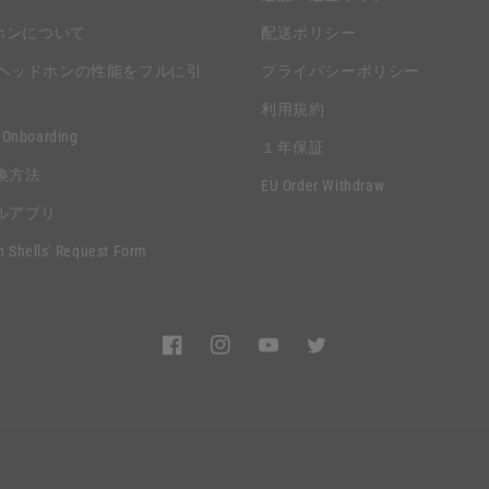
ホンについて
配送ポリシー
 H1Hヘッドホンの性能をフルに引
プライバシーポリシー
利用規約
 Onboarding
１年保証
換方法
EU Order Withdraw
ルアプリ
n Shells' Request Form
Facebook
Instagram
YouTube
Twitter