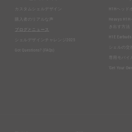
た
な
カスタムシェルデザイン
H1Hヘッド
み
コ
購入者のリアルな声
Heavys
可
ン
き出す方法
能
ブログとニュース
テ
H1E Earbuds
な
シェルデザインチャレンジ2025
ン
シェルの交
コ
Got Questions? (FAQs)
ツ
ン
専用モバイ
テ
'Get Your Ow
ン
ツ