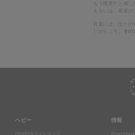
もう限界だと感じ
あるいは、音楽が
音楽には、ほかの
だからこそ、
その力
折
り
た
た
折
み
り
ヘビー
情報
可
た
能
HEAVYS全ラインナップ
About Heavy