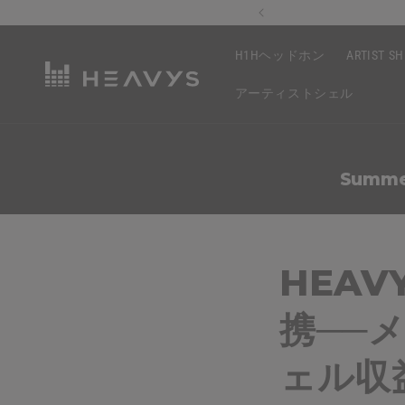
コンテ
ドルから
ンツに
進む
H1Hヘッドホン
ARTIST S
アーティストシェル
Summer
HEAV
携──
ェル収