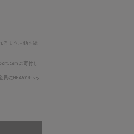
れるよう活動を続
rt.comに寄付
し
員にHEAVYSヘッ