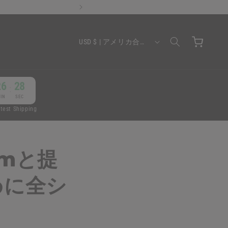
カ
品
国
ー
USD $ | アメリカ合衆国
/
ト
地
域
26
27
:
IN
SEC
stest Shipping
comと提
めに全シ